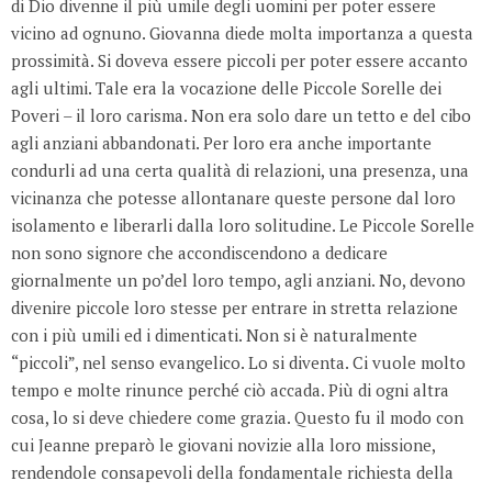
di Dio divenne il più umile degli uomini per poter essere
vicino ad ognuno. Giovanna diede molta importanza a questa
prossimità. Si doveva essere piccoli per poter essere accanto
agli ultimi. Tale era la vocazione delle Piccole Sorelle dei
Poveri – il loro carisma. Non era solo dare un tetto e del cibo
agli anziani abbandonati. Per loro era anche importante
condurli ad una certa qualità di relazioni, una presenza, una
vicinanza che potesse allontanare queste persone dal loro
isolamento e liberarli dalla loro solitudine. Le Piccole Sorelle
non sono signore che accondiscendono a dedicare
giornalmente un po’del loro tempo, agli anziani. No, devono
divenire piccole loro stesse per entrare in stretta relazione
con i più umili ed i dimenticati. Non si è naturalmente
“piccoli”, nel senso evangelico. Lo si diventa. Ci vuole molto
tempo e molte rinunce perché ciò accada. Più di ogni altra
cosa, lo si deve chiedere come grazia. Questo fu il modo con
cui Jeanne preparò le giovani novizie alla loro missione,
rendendole consapevoli della fondamentale richiesta della