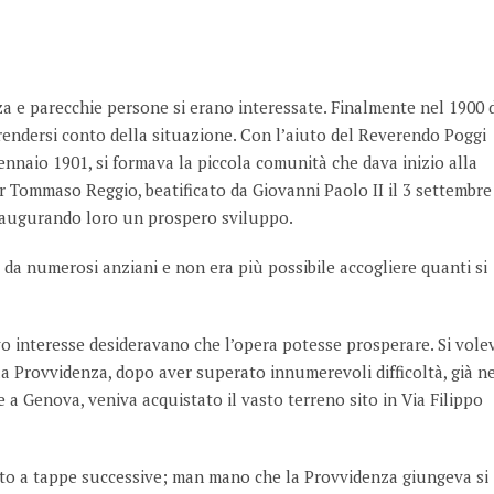
a e parecchie persone si erano interessate. Finalmente nel 1900 
r rendersi conto della situazione. Con l’aiuto del Reverendo Poggi
gennaio 1901, si formava la piccola comunità che dava inizio alla
 Tommaso Reggio, beatificato da Giovanni Paolo II il 3 settembre
e augurando loro un prospero sviluppo.
da numerosi anziani e non era più possibile accogliere quanti si
vivo interesse desideravano che l’opera potesse prosperare. Si vole
la Provvidenza, dopo aver superato innumerevoli difficoltà, già n
e a Genova, veniva acquistato il vasto terreno sito in Via Filippo
ito a tappe successive; man mano che la Provvidenza giungeva si