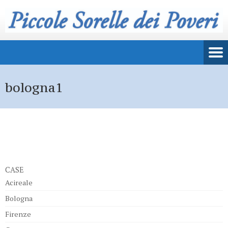
bologna1
CASE
Acireale
Bologna
Firenze