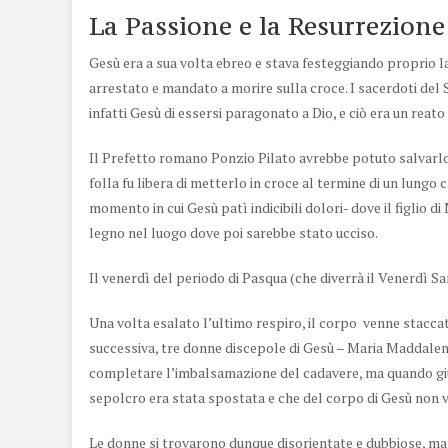
La Passione e la Resurrezione
Gesù era a sua volta ebreo e stava festeggiando proprio l
arrestato e mandato a morire sulla croce. I sacerdoti del
infatti Gesù di essersi paragonato a Dio, e ciò era un reato
Il Prefetto romano Ponzio Pilato avrebbe potuto salvarlo 
folla fu libera di metterlo in croce al termine di un lung
momento in cui Gesù patì indicibili dolori- dove il figlio d
legno nel luogo dove poi sarebbe stato ucciso.
Il venerdì del periodo di Pasqua (che diverrà il Venerdì Sa
Una volta esalato l’ultimo respiro, il corpo venne staccat
successiva, tre donne discepole di Gesù – Maria Maddalen
completare l’imbalsamazione del cadavere, ma quando giuns
sepolcro era stata spostata e che del corpo di Gesù non vi
Le donne si trovarono dunque disorientate e dubbiose, ma 