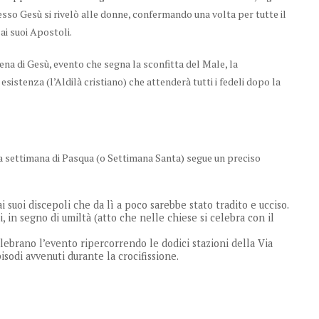
tesso Gesù si rivelò alle donne, confermando una volta per tutte il
 ai suoi Apostoli.
rena di Gesù, evento che segna la sconfitta del Male, la
esistenza (l’Aldilà cristiano) che attenderà tutti i fedeli dopo la
, la settimana di Pasqua (o Settimana Santa) segue un preciso
 suoi discepoli che da lì a poco sarebbe stato tradito e ucciso.
i, in segno di umiltà (atto che nelle chiese si celebra con il
elebrano l’evento ripercorrendo le dodici stazioni della Via
pisodi avvenuti durante la crocifissione.