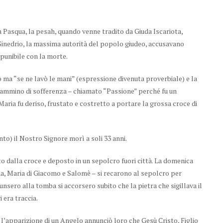
a Pasqua, la pesah, quando venne tradito da Giuda Iscariota,
 Sinedrio, la massima autorità del popolo giudeo, accusavano
 punibile con la morte.
ma “se ne lavò le mani” (espressione divenuta proverbiale) e la
o cammino di sofferenza – chiamato “Passione” perché fu un
i Maria fu deriso, frustato e costretto a portare la grossa croce di
nto) il Nostro Signore morì a soli 33 anni.
o dalla croce e deposto in un sepolcro fuori città. La domenica
a, Maria di Giacomo e Salomè – si recarono al sepolcro per
ero alla tomba si accorsero subito che la pietra che sigillava il
 era traccia.
l’apparizione di un Angelo annunciò loro che Gesù Cristo, Figlio