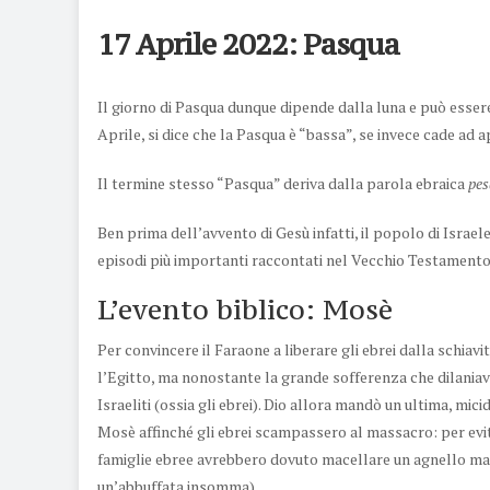
17 Aprile 2022: Pasqua
Il giorno di Pasqua dunque dipende dalla luna e può essere 
Aprile, si dice che la Pasqua è “bassa”, se invece cade ad ap
Il termine stesso “Pasqua” deriva dalla parola ebraica
pes
Ben prima dell’avvento di Gesù infatti, il popolo di Israel
episodi più importanti raccontati nel Vecchio Testamento (
L’evento biblico: Mosè
Per convincere il Faraone a liberare gli ebrei dalla schiav
l’Egitto, ma nonostante la grande sofferenza che dilaniava 
Israeliti (ossia gli ebrei). Dio allora mandò un ultima, mic
Mosè affinché gli ebrei scampassero al massacro: per evit
famiglie ebree avrebbero dovuto macellare un agnello masc
un’abbuffata insomma).