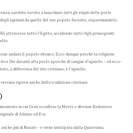
enza, sarebbe servito a marchiare tutti gli stipiti delle porte
 degli egiziani da quelle del suo popolo favorito, risparmiandolo.
fiò attraverso tutto l’Egitto, uccidendo tutti i figli primogeniti
ello.
sciar andare il popolo ebraico. Ecco dunque perché la religione
fece Dio davanti alla porte sporche di sangue d’agnello – ed ecco
ato, a differenza del rito cristiano, è l’agnello.
 verrano ripresi anche dalla tradizione cristiana.
)
il momento in cui Gesù sconfisse la Morte e divenne Redentore
originale di Adamo ed Eva.
– anche più di Natale – e viene anticipata dalla Quaresima.