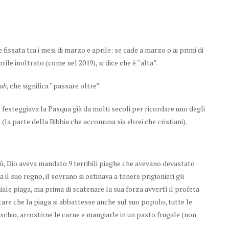
fissata tra i mesi di marzo e aprile: se cade a marzo o ai primi di
rile inoltrato (come nel 2019), si dice che è “alta”.
, che significa “passare oltre”.
ah
e festeggiava la Pasqua già da molti secoli per ricordare uno degli
la parte della Bibbia che accomuna sia ebrei che cristiani).
itù, Dio aveva mandato 9 terribili piaghe che avevano devastato
il suo regno, il sovrano si ostinava a tenere prigionieri gli
idiale piaga, ma prima di scatenare la sua forza avvertì il profeta
are che la piaga si abbattesse anche sul suo popolo, tutte le
hio, arrostirne le carne e mangiarle in un pasto frugale (non